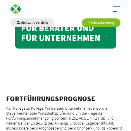
Zurück zur Übersicht
Nächste Leistung
FÜR BERATER UND
FÜR UNTERNEHMEN
FORTFÜHRUNGSPROGNOSE
Von Kollege zu Kollege: Wir beraten Unternehmen ebenso wie
Steuerberater oder Wirtschaftsprüfer rund um die Frage der
Fortführungsannahme (going concern, § 252 Abs. 1 Nr. 2 HGB) und
wirken bei der Erstellung des Anhangs und/oder Lageberichts mit,
insbesondere beim Prognosebericht, beim Chancen- und Risikobericht