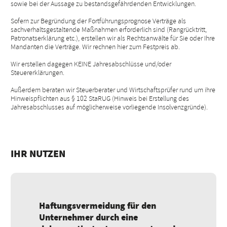
sowie bei der Aussage zu bestandsgefährdenden Entwicklungen.
Sofern zur Begründung der Fortführungsprognose Verträge als
sachverhaltsgestaltende Maßnahmen erforderlich sind (Rangrücktritt,
Patronatserklärung etc.), erstellen wir als Rechtsanwälte für Sie oder Ihre
Mandanten die Verträge. Wir rechnen hier zum Festpreis ab.
Wir erstellen dagegen KEINE Jahresabschlüsse und/oder
Steuererklärungen.
Außerdem beraten wir Steuerberater und Wirtschaftsprüfer rund um ihre
Hinweispflichten aus § 102 StaRUG (Hinweis bei Erstellung des
Jahresabschlusses auf möglicherweise vorliegende Insolvenzgründe).
IHR NUTZEN
Haftungsvermeidung für den
Unternehmer durch eine