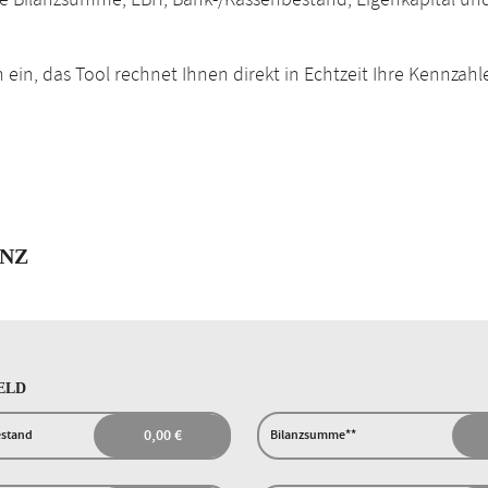
e Bilanzsumme, EBIT, Bank-/Kassenbestand, Eigenkapital un
 ein, das Tool rechnet Ihnen direkt in Echtzeit Ihre Kennzahl
ENZ
ELD
estand
Bilanzsumme**