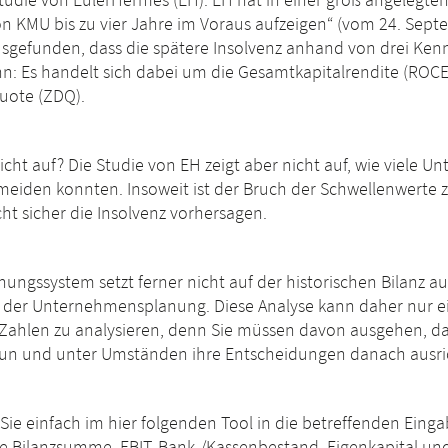
Studie von EulerHermes (EH). EH hat in einer groß angelegten
on KMU bis zu vier Jahre im Voraus aufzeigen“ (vom 24. Sep
usgefunden, dass die spätere Insolvenz anhand von drei Ken
: Es handelt sich dabei um die Gesamtkapitalrendite (ROCE)
uote (ZDQ).
icht auf? Die Studie von EH zeigt aber nicht auf, wie viele U
eiden konnten. Insoweit ist der Bruch der Schwellenwerte zw
ht sicher die Insolvenz vorhersagen.
ngssystem setzt ferner nicht auf der historischen Bilanz au
er Unternehmensplanung. Diese Analyse kann daher nur ein 
e Zahlen zu analysieren, denn Sie müssen davon ausgehen, d
 tun und unter Umständen ihre Entscheidungen danach ausri
Sie einfach im hier folgenden Tool in die betreffenden Eing