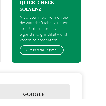
QUICK-CHECK
SOLVENZ
Mit diesem Tool können Sie
die wirtschaftliche Situation
Ihres Unternehmens
eigenständig, indikativ und
kostenlos abschätzen.
Zum Berechnungstool
GOOGLE
BEWERTUNGEN