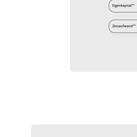
Eigenkapital**
Zinsaufwand**