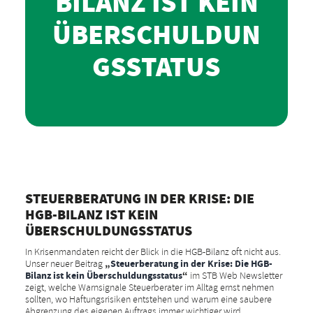
BILANZ IST KEIN
ÜBERSCHULDUN
GSSTATUS
STEUERBERATUNG IN DER KRISE: DIE
HGB-BILANZ IST KEIN
ÜBERSCHULDUNGSSTATUS
In Krisenmandaten reicht der Blick in die HGB-Bilanz oft nicht aus.
Unser neuer Beitrag
„
Steuerberatung in der Krise: Die HGB-
Bilanz ist kein Überschuldungsstatus
“
im STB Web Newsletter
zeigt, welche Warnsignale Steuerberater im Alltag ernst nehmen
sollten, wo Haftungsrisiken entstehen und warum eine saubere
Abgrenzung des eigenen Auftrags immer wichtiger wird.