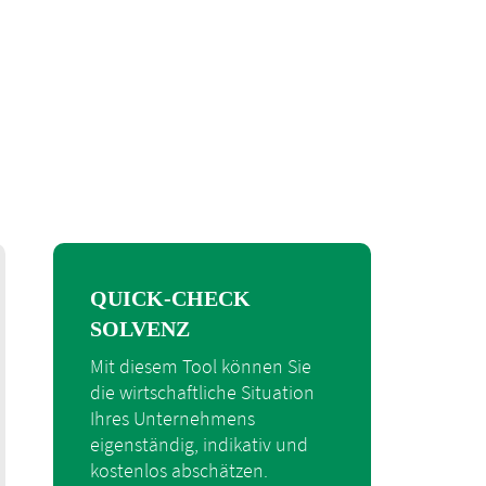
QUICK-CHECK
SOLVENZ
Mit diesem Tool können Sie
die wirtschaftliche Situation
Ihres Unternehmens
eigenständig, indikativ und
kostenlos abschätzen.