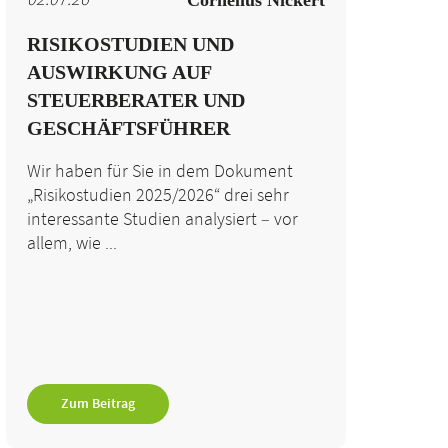
02.07.26
Cornelius Nickert
Unternehmenskrise
RISIKOSTUDIEN UND
Unternehmensplanung
AUSWIRKUNG AUF
Unternehmenssteuerung
STEUERBERATER UND
GESCHÄFTSFÜHRER
Unternehmenswert
Vorstand
Wir haben für Sie in dem Dokument
Werttreiber
§1 StaRUG
„Risikostudien 2025/2026“ drei sehr
interessante Studien analysiert – vor
allem, wie ...
Zum Beitrag