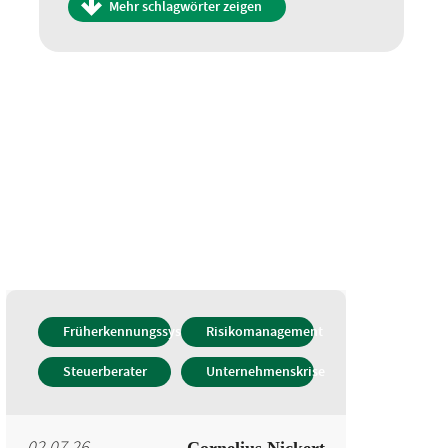
Mehr schlagwörter zeigen
Geschäftsmodell
Insolvenz
Insolvenzrisiko
Insolvenzwahrscheinlichkeit
Kombinationseffekte
Krisenindikator
Monte-Carlo-Simulation
Resilienz
Risiko
Risikoaggregation
Früherkennungssystem
Risikomanagement
Risikodeckungspotenzial
Steuerberater
Unternehmenskrise
Risikomanagement
Robustheit