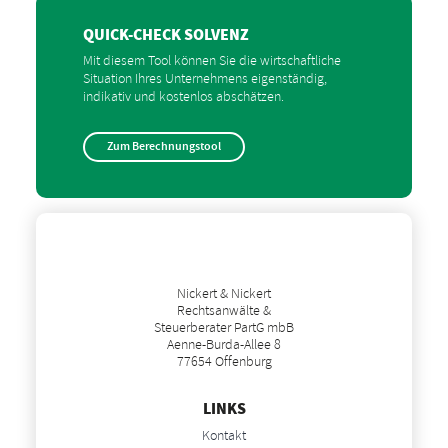
QUICK-CHECK SOLVENZ
Mit diesem Tool können Sie die wirtschaftliche
Situation Ihres Unternehmens eigenständig,
indikativ und kostenlos abschätzen.
Zum Berechnungstool
Nickert & Nickert
Rechtsanwälte &
Steuerberater PartG mbB
Aenne-Burda-Allee 8
77654 Offenburg
LINKS
Kontakt