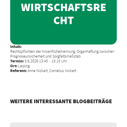
WIRTSCHAFTSRE
CHT
Inhalt:
Rechtspflichten der Krisenfrüherkennung: Organhaftung zwischen
Prognoseunsicherheit und Sorgfaltsmaßstab
Termin:
5.6.2026 13:45 – 15:15 Uhr
Ort:
Leipzig
Referent:
Anne Nickert, Cornelius Nickert
WEITERE INTERESSANTE BLOGBEITRÄGE