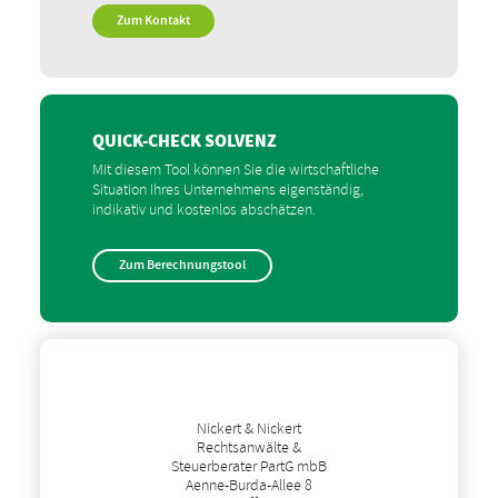
Zum Kontakt
QUICK-CHECK SOLVENZ
Mit diesem Tool können Sie die wirtschaftliche
Situation Ihres Unternehmens eigenständig,
indikativ und kostenlos abschätzen.
Zum Berechnungstool
Nickert & Nickert
Rechtsanwälte &
Steuerberater PartG mbB
Aenne-Burda-Allee 8