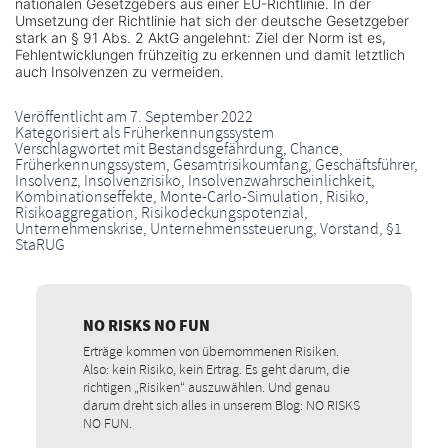
nationalen Gesetzgebers aus einer EU-Richtlinie. In der
Umsetzung der Richtlinie hat sich der deutsche Gesetzgeber
stark an § 91 Abs. 2 AktG angelehnt: Ziel der Norm ist es,
Fehlentwicklungen frühzeitig zu erkennen und damit letztlich
auch Insolvenzen zu vermeiden.
Veröffentlicht am
7. September 2022
Kategorisiert als
Früherkennungssystem
Verschlagwortet mit
Bestandsgefährdung
,
Chance
,
Früherkennungssystem
,
Gesamtrisikoumfang
,
Geschäftsführer
,
Insolvenz
,
Insolvenzrisiko
,
Insolvenzwahrscheinlichkeit
,
Kombinationseffekte
,
Monte-Carlo-Simulation
,
Risiko
,
Risikoaggregation
,
Risikodeckungspotenzial
,
Unternehmenskrise
,
Unternehmenssteuerung
,
Vorstand
,
§1
StaRUG
NO RISKS NO FUN
Erträge kommen von übernommenen Risiken.
Also: kein Risiko, kein Ertrag. Es geht darum, die
richtigen „Risiken“ auszuwählen. Und genau
darum dreht sich alles in unserem Blog: NO RISKS
NO FUN.