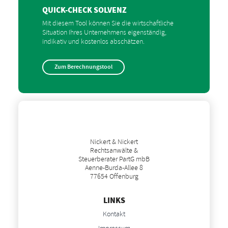
QUICK-CHECK SOLVENZ
Mit diesem Tool können Sie die wirtschaftliche
Situation Ihres Unternehmens eigenständig,
indikativ und kostenlos abschätzen.
Zum Berechnungstool
Nickert & Nickert
Rechtsanwälte &
Steuerberater PartG mbB
Aenne-Burda-Allee 8
77654 Offenburg
LINKS
Kontakt