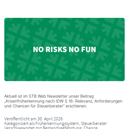
Aktuell ist im STB Web Newsletter unser Beitrag
„Krisenfrüherkennung nach IDW S 16: Relevanz, Anforderungen
und Chancen für Steuerberater“ erschienen.
Veröffentlicht am
30. April 2026
Kategorisiert als
Früherkennungssystem
,
Steuerberater
Verschlagwortet mit
Bestandsgefährdung
,
Chance
,