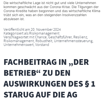
Die wirtschaftliche Lage ist nicht gut und viele Unternehmen
kommen geschwächt aus der Corona-Krise. Die Tilgungen der
Corona-Kredite haben begonnen und das wirtschaftliche Klima
trübt sich ein, was an den steigenden Insolvenzzahlen
abzulesen ist.
Veröffentlicht am
20. November 2024
Kategorisiert als
Risikomanagement
Verschlagwortet mit
Chance
,
Geschäftsführer
,
Resilienz
,
Risikomanagement
,
Robustheit
,
Unternehmenssteuerung
,
Unternehmenswert
,
Vorstand
FACHBEITRAG IN „DER
BETRIEB“ ZU DEN
AUSWIRKUNGEN DES § 1
STARUG AUF DIE AG