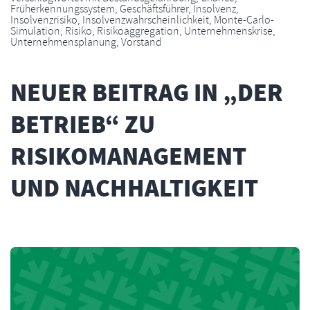
Früherkennungssystem
,
Geschäftsführer
,
Insolvenz
,
Insolvenzrisiko
,
Insolvenzwahrscheinlichkeit
,
Monte-Carlo-
Simulation
,
Risiko
,
Risikoaggregation
,
Unternehmenskrise
,
Unternehmensplanung
,
Vorstand
NEUER BEITRAG IN „DER
BETRIEB“ ZU
RISIKOMANAGEMENT
UND NACHHALTIGKEIT