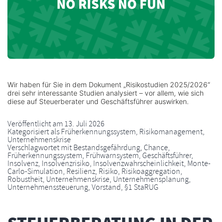
Wir haben für Sie in dem Dokument „Risikostudien 2025/2026“
drei sehr interessante Studien analysiert – vor allem, wie sich
diese auf Steuerberater und Geschäftsführer auswirken.
Veröffentlicht am
13. Juli 2026
Kategorisiert als
Früherkennungssystem
,
Risikomanagement
,
Unternehmenskrise
Verschlagwortet mit
Bestandsgefährdung
,
Chance
,
Früherkennungssystem
,
Frühwarnsystem
,
Geschäftsführer
,
Insolvenz
,
Insolvenzrisiko
,
Insolvenzwahrscheinlichkeit
,
Monte-
Carlo-Simulation
,
Resilienz
,
Risiko
,
Risikoaggregation
,
Robustheit
,
Unternehmenskrise
,
Unternehmensplanung
,
Unternehmenssteuerung
,
Vorstand
,
§1 StaRUG