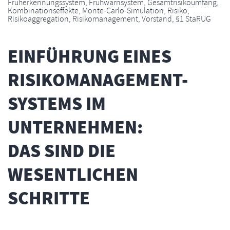
Früherkennungssystem
,
Frühwarnsystem
,
Gesamtrisikoumfang
,
Kombinationseffekte
,
Monte-Carlo-Simulation
,
Risiko
,
Risikoaggregation
,
Risikomanagement
,
Vorstand
,
§1 StaRUG
EINFÜHRUNG EINES
RISIKOMANAGEMENT-
SYSTEMS IM
UNTERNEHMEN:
DAS SIND DIE
WESENTLICHEN
SCHRITTE