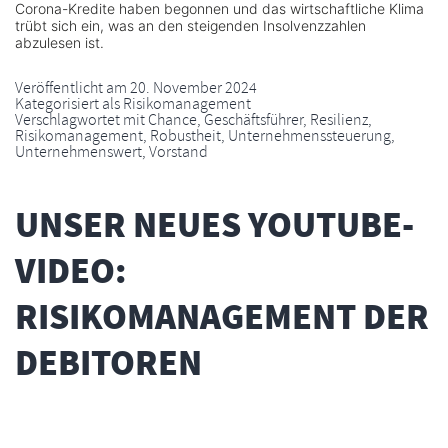
Corona-Kredite haben begonnen und das wirtschaftliche Klima
trübt sich ein, was an den steigenden Insolvenzzahlen
abzulesen ist.
Veröffentlicht am
20. November 2024
Kategorisiert als
Risikomanagement
Verschlagwortet mit
Chance
,
Geschäftsführer
,
Resilienz
,
Risikomanagement
,
Robustheit
,
Unternehmenssteuerung
,
Unternehmenswert
,
Vorstand
UNSER NEUES YOUTUBE-
VIDEO:
RISIKOMANAGEMENT DER
DEBITOREN