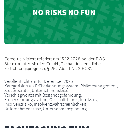
Cornelius Nickert referiert am 15.12.2025 bei der DWS
Steuerberater Medien GmbH „Die handelsrechtliche
Fortführungsprognose, § 252 Abs. 1 Nr. 2 HGB“.
Veröffentlicht am
10. Dezember 2025
Kategorisiert als
Früherkennungssystem
,
Risikomanagement
,
Steuerberater
,
Unternehmenskrise
Verschlagwortet mit
Bestandsgefährdung
,
Früherkennungssystem
,
Geschäftsführer
,
Insolvenz
,
Insolvenzrisiko
,
Insolvenzwahrscheinlichkeit
,
Unternehmenskrise
,
Unternehmensplanung