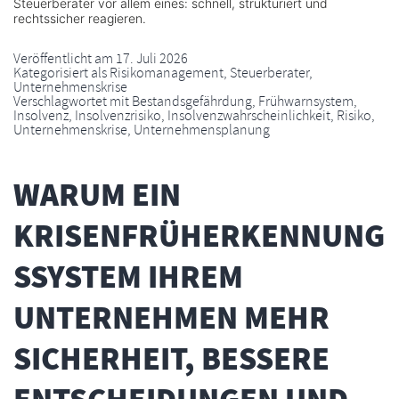
Steuerberater vor allem eines: schnell, strukturiert und
rechtssicher reagieren.
Veröffentlicht am
17. Juli 2026
Kategorisiert als
Risikomanagement
,
Steuerberater
,
Unternehmenskrise
Verschlagwortet mit
Bestandsgefährdung
,
Frühwarnsystem
,
Insolvenz
,
Insolvenzrisiko
,
Insolvenzwahrscheinlichkeit
,
Risiko
,
Unternehmenskrise
,
Unternehmensplanung
WARUM EIN
KRISENFRÜHERKENNUNG
SSYSTEM IHREM
UNTERNEHMEN MEHR
SICHERHEIT, BESSERE