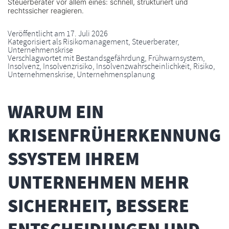
Steuerberater vor allem eines: schnell, strukturiert und
rechtssicher reagieren.
Veröffentlicht am
17. Juli 2026
Kategorisiert als
Risikomanagement
,
Steuerberater
,
Unternehmenskrise
Verschlagwortet mit
Bestandsgefährdung
,
Frühwarnsystem
,
Insolvenz
,
Insolvenzrisiko
,
Insolvenzwahrscheinlichkeit
,
Risiko
,
Unternehmenskrise
,
Unternehmensplanung
WARUM EIN
KRISENFRÜHERKENNUNG
SSYSTEM IHREM
UNTERNEHMEN MEHR
SICHERHEIT, BESSERE