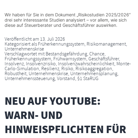
Wir haben für Sie in dem Dokument „Risikostudien 2025/2026“
drei sehr interessante Studien analysiert – vor allem, wie sich
diese auf Steuerberater und Geschäftsführer auswirken.
Veröffentlicht am
13. Juli 2026
Kategorisiert als
Früherkennungssystem
,
Risikomanagement
,
Unternehmenskrise
Verschlagwortet mit
Bestandsgefährdung
,
Chance
,
Früherkennungssystem
,
Frühwarnsystem
,
Geschäftsführer
,
Insolvenz
,
Insolvenzrisiko
,
Insolvenzwahrscheinlichkeit
,
Monte-
Carlo-Simulation
,
Resilienz
,
Risiko
,
Risikoaggregation
,
Robustheit
,
Unternehmenskrise
,
Unternehmensplanung
,
Unternehmenssteuerung
,
Vorstand
,
§1 StaRUG
NEU AUF YOUTUBE:
WARN- UND
HINWEISPFLICHTEN FÜR