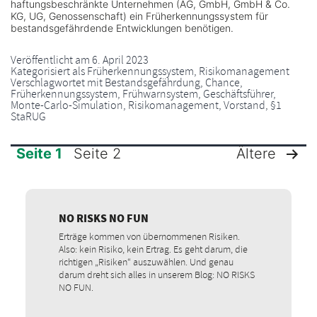
haftungsbeschränkte Unternehmen (AG, GmbH, GmbH & Co.
KG, UG, Genossenschaft) ein Früherkennungssystem für
bestandsgefährdende Entwicklungen benötigen.
Veröffentlicht am
6. April 2023
Kategorisiert als
Früherkennungssystem
,
Risikomanagement
Verschlagwortet mit
Bestandsgefährdung
,
Chance
,
Früherkennungssystem
,
Frühwarnsystem
,
Geschäftsführer
,
Monte-Carlo-Simulation
,
Risikomanagement
,
Vorstand
,
§1
StaRUG
Seite 1
Seite 2
Ältere
SEITENNUMMERIERUNG
DER
NO RISKS NO FUN
Erträge kommen von übernommenen Risiken.
BEITRÄGE
Also: kein Risiko, kein Ertrag. Es geht darum, die
richtigen „Risiken“ auszuwählen. Und genau
darum dreht sich alles in unserem Blog: NO RISKS
NO FUN.