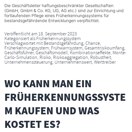
Die Geschäftsleiter haftungsbeschränkter Gesellschaften
(GmbH, GmbH & Co. KG, UG, AG etc.) sind zur Einrichtung und
fortlaufenden Pflege eines Früherkennungssystems für
bestandsgefährdende Entwicklungen verpflichtet.
Veröffentlicht am
18. September 2023
Kategorisiert als
Früherkennungssystem
Verschlagwortet mit
Bestandsgefährdung
,
Chance
,
Früherkennungssystem
,
Frühwarnsystem
,
Gesamtrisikoumfang
,
Geschäftsführer
,
Geschäftsmodell
,
Kombinationseffekte
,
Monte-
Carlo-Simulation
,
Risiko
,
Risikoaggregation
,
Robustheit
,
Unternehmenssteuerung
,
Unternehmenswert
,
Werttreiber
WO KANN MAN EIN
FRÜHERKENNUNGSSYSTE
M KAUFEN UND WAS
KOSTET ES?