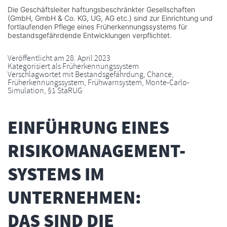
Die Geschäftsleiter haftungsbeschränkter Gesellschaften
(GmbH, GmbH & Co. KG, UG, AG etc.) sind zur Einrichtung und
fortlaufenden Pflege eines Früherkennungssystems für
bestandsgefährdende Entwicklungen verpflichtet.
Veröffentlicht am
28. April 2023
Kategorisiert als
Früherkennungssystem
Verschlagwortet mit
Bestandsgefährdung
,
Chance
,
Früherkennungssystem
,
Frühwarnsystem
,
Monte-Carlo-
Simulation
,
§1 StaRUG
EINFÜHRUNG EINES
RISIKOMANAGEMENT-
SYSTEMS IM
UNTERNEHMEN:
DAS SIND DIE