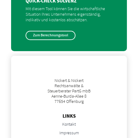
QUICK-CHECK SOLVENZ
Mit diesem Tool können Sie die wirtschaftliche
Situation Ihres Unternehmens eigenständig,
indikativ und kostenlos abschätzen.
Zum Berechnungstool
Nickert & Nickert
Rechtsanwälte &
Steuerberater PartG mbB
Aenne-Burda-Allee 8
77654 Offenburg
LINKS
Kontakt
Impressum