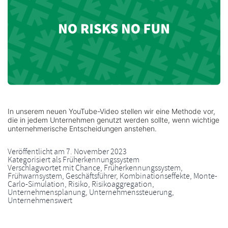
In unserem neuen YouTube-Video stellen wir eine Methode vor,
die in jedem Unternehmen genutzt werden sollte, wenn wichtige
unternehmerische Entscheidungen anstehen.
Veröffentlicht am
7. November 2023
Kategorisiert als
Früherkennungssystem
Verschlagwortet mit
Chance
,
Früherkennungssystem
,
Frühwarnsystem
,
Geschäftsführer
,
Kombinationseffekte
,
Monte-
Carlo-Simulation
,
Risiko
,
Risikoaggregation
,
Unternehmensplanung
,
Unternehmenssteuerung
,
Unternehmenswert