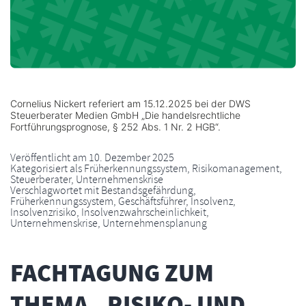
Cornelius Nickert referiert am 15.12.2025 bei der DWS
Steuerberater Medien GmbH „Die handelsrechtliche
Fortführungsprognose, § 252 Abs. 1 Nr. 2 HGB“.
Veröffentlicht am
10. Dezember 2025
Kategorisiert als
Früherkennungssystem
,
Risikomanagement
,
Steuerberater
,
Unternehmenskrise
Verschlagwortet mit
Bestandsgefährdung
,
Früherkennungssystem
,
Geschäftsführer
,
Insolvenz
,
Insolvenzrisiko
,
Insolvenzwahrscheinlichkeit
,
Unternehmenskrise
,
Unternehmensplanung
FACHTAGUNG ZUM
THEMA „RISIKO- UND