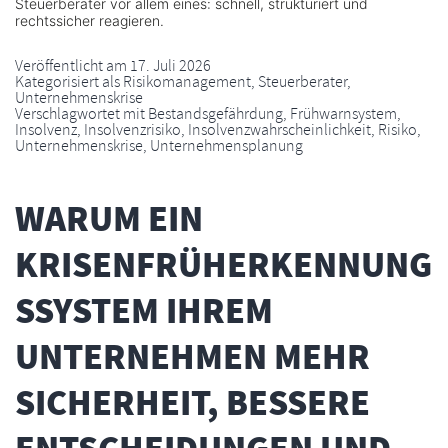
Steuerberater vor allem eines: schnell, strukturiert und
rechtssicher reagieren.
Veröffentlicht am
17. Juli 2026
Kategorisiert als
Risikomanagement
,
Steuerberater
,
Unternehmenskrise
Verschlagwortet mit
Bestandsgefährdung
,
Frühwarnsystem
,
Insolvenz
,
Insolvenzrisiko
,
Insolvenzwahrscheinlichkeit
,
Risiko
,
Unternehmenskrise
,
Unternehmensplanung
WARUM EIN
KRISENFRÜHERKENNUNG
SSYSTEM IHREM
UNTERNEHMEN MEHR
SICHERHEIT, BESSERE