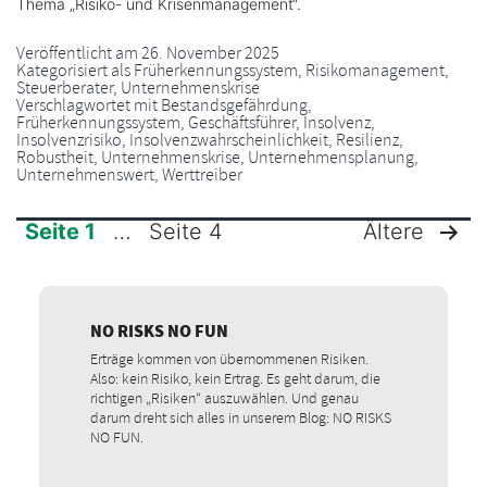
Thema „Risiko- und Krisenmanagement“.
Veröffentlicht am
26. November 2025
Kategorisiert als
Früherkennungssystem
,
Risikomanagement
,
Steuerberater
,
Unternehmenskrise
Verschlagwortet mit
Bestandsgefährdung
,
Früherkennungssystem
,
Geschäftsführer
,
Insolvenz
,
Insolvenzrisiko
,
Insolvenzwahrscheinlichkeit
,
Resilienz
,
Robustheit
,
Unternehmenskrise
,
Unternehmensplanung
,
Unternehmenswert
,
Werttreiber
Seite 1
…
Seite 4
Ältere
SEITENNUMMERIERUNG
DER
NO RISKS NO FUN
Erträge kommen von übernommenen Risiken.
BEITRÄGE
Also: kein Risiko, kein Ertrag. Es geht darum, die
richtigen „Risiken“ auszuwählen. Und genau
darum dreht sich alles in unserem Blog: NO RISKS
NO FUN.