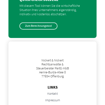
Mit diesem Tool können Sie die wirtschaftliche
Situation Ihres Unternehmens eigenständig,
indikativ und kostenlos abschätzen.
Zum Berechnungstool
Nickert & Nickert
Rechtsanwälte &
Steuerberater PartG mbB
Aenne-Burda-Allee 8
77654 Offenburg
LINKS
Kontakt
Impressum