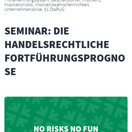
Früherkennungssystem
,
Geschäftsführer
,
Insolvenz
,
Insolvenzrisiko
,
Insolvenzwahrscheinlichkeit
,
Unternehmenskrise
,
§1 StaRUG
SEMINAR: DIE
HANDELSRECHTLICHE
FORTFÜHRUNGSPROGNO
SE