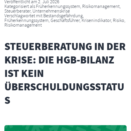
Veröffentlicht am
2. Juli 2026
Kategorisiert als
Früherkennungssystem
,
Risikomanagement
,
Steuerberater
,
Unternehmenskrise
Verschlagwortet mit
Bestandsgefährdung
,
Früherkennungssystem
,
Geschäftsführer
,
Krisenindikator
,
Risiko
,
Risikomanagement
STEUERBERATUNG IN DER
KRISE: DIE HGB-BILANZ
IST KEIN
ÜBERSCHULDUNGSSTATU
S