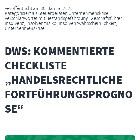
Veröffentlicht am
30. Januar 2026
Kategorisiert als
Steuerberater
,
Unternehmenskrise
Verschlagwortet mit
Bestandsgefährdung
,
Geschäftsführer
,
Insolvenz
,
Insolvenzrisiko
,
Insolvenzwahrscheinlichkeit
,
Unternehmenskrise
DWS: KOMMENTIERTE
CHECKLISTE
„HANDELSRECHTLICHE
FORTFÜHRUNGSPROGNO
SE“