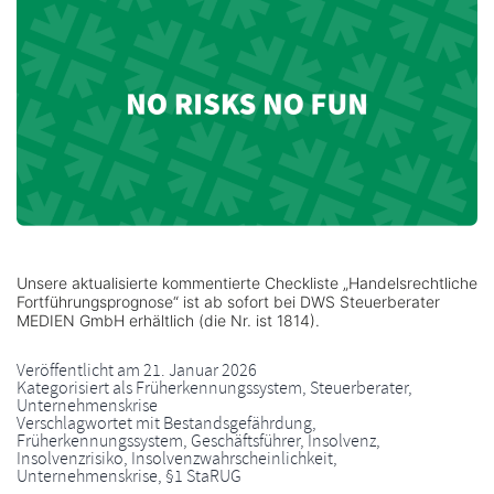
Unsere aktualisierte kommentierte Checkliste „Handelsrechtliche
Fortführungsprognose“ ist ab sofort bei DWS Steuerberater
MEDIEN GmbH erhältlich (die Nr. ist 1814).
Veröffentlicht am
21. Januar 2026
Kategorisiert als
Früherkennungssystem
,
Steuerberater
,
Unternehmenskrise
Verschlagwortet mit
Bestandsgefährdung
,
Früherkennungssystem
,
Geschäftsführer
,
Insolvenz
,
Insolvenzrisiko
,
Insolvenzwahrscheinlichkeit
,
Unternehmenskrise
,
§1 StaRUG