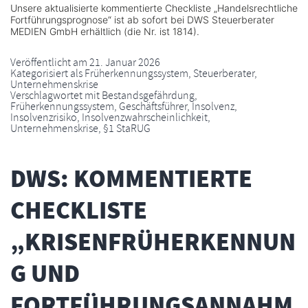
Unsere aktualisierte kommentierte Checkliste „Handelsrechtliche
Fortführungsprognose“ ist ab sofort bei DWS Steuerberater
MEDIEN GmbH erhältlich (die Nr. ist 1814).
Veröffentlicht am
21. Januar 2026
Kategorisiert als
Früherkennungssystem
,
Steuerberater
,
Unternehmenskrise
Verschlagwortet mit
Bestandsgefährdung
,
Früherkennungssystem
,
Geschäftsführer
,
Insolvenz
,
Insolvenzrisiko
,
Insolvenzwahrscheinlichkeit
,
Unternehmenskrise
,
§1 StaRUG
DWS: KOMMENTIERTE
CHECKLISTE
„KRISENFRÜHERKENNUN
G UND
FORTFÜHRUNGSANNAHM