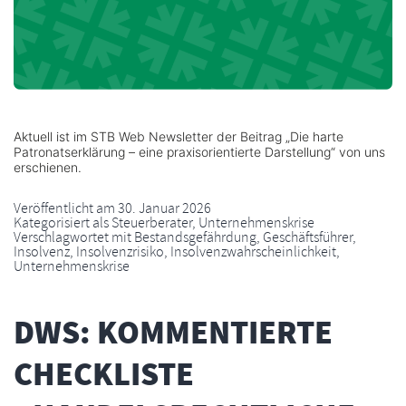
Aktuell ist im STB Web Newsletter der Beitrag „Die harte
Patronatserklärung – eine praxisorientierte Darstellung“ von uns
erschienen.
Veröffentlicht am
30. Januar 2026
Kategorisiert als
Steuerberater
,
Unternehmenskrise
Verschlagwortet mit
Bestandsgefährdung
,
Geschäftsführer
,
Insolvenz
,
Insolvenzrisiko
,
Insolvenzwahrscheinlichkeit
,
Unternehmenskrise
DWS: KOMMENTIERTE
CHECKLISTE