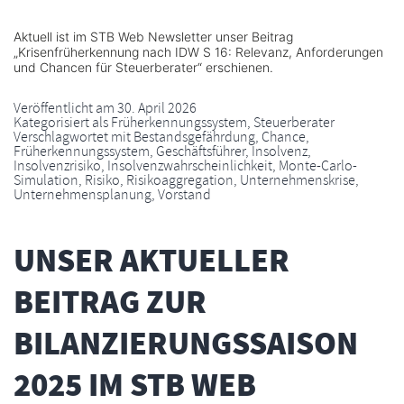
Aktuell ist im STB Web Newsletter unser Beitrag
„Krisenfrüherkennung nach IDW S 16: Relevanz, Anforderungen
und Chancen für Steuerberater“ erschienen.
Veröffentlicht am
30. April 2026
Kategorisiert als
Früherkennungssystem
,
Steuerberater
Verschlagwortet mit
Bestandsgefährdung
,
Chance
,
Früherkennungssystem
,
Geschäftsführer
,
Insolvenz
,
Insolvenzrisiko
,
Insolvenzwahrscheinlichkeit
,
Monte-Carlo-
Simulation
,
Risiko
,
Risikoaggregation
,
Unternehmenskrise
,
Unternehmensplanung
,
Vorstand
UNSER AKTUELLER
BEITRAG ZUR
BILANZIERUNGSSAISON
2025 IM STB WEB