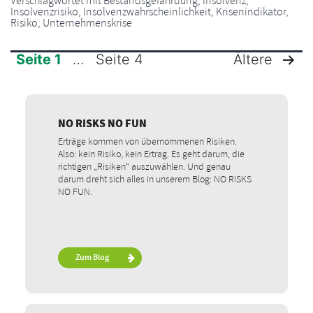
Verschlagwortet mit
Bestandsgefährdung
,
Insolvenz
,
Insolvenzrisiko
,
Insolvenzwahrscheinlichkeit
,
Krisenindikator
,
Risiko
,
Unternehmenskrise
Seite 1
…
Seite 4
Ältere
SEITENNUMMERIERUNG
DER
NO RISKS NO FUN
Erträge kommen von übernommenen Risiken.
BEITRÄGE
Also: kein Risiko, kein Ertrag. Es geht darum, die
richtigen „Risiken“ auszuwählen. Und genau
darum dreht sich alles in unserem Blog: NO RISKS
NO FUN.
Zum Blog