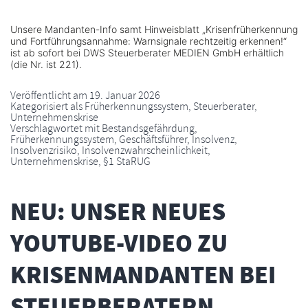
Unsere Mandanten-Info samt Hinweisblatt „Krisenfrüherkennung
und Fortführungsannahme: Warnsignale rechtzeitig erkennen!“
ist ab sofort bei DWS Steuerberater MEDIEN GmbH erhältlich
(die Nr. ist 221).
Veröffentlicht am
19. Januar 2026
Kategorisiert als
Früherkennungssystem
,
Steuerberater
,
Unternehmenskrise
Verschlagwortet mit
Bestandsgefährdung
,
Früherkennungssystem
,
Geschäftsführer
,
Insolvenz
,
Insolvenzrisiko
,
Insolvenzwahrscheinlichkeit
,
Unternehmenskrise
,
§1 StaRUG
NEU: UNSER NEUES
YOUTUBE-VIDEO ZU
KRISENMANDANTEN BEI
STEUERBERATERN