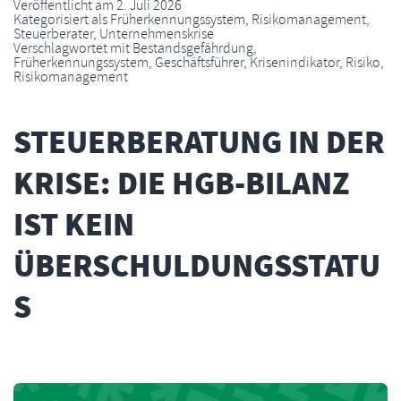
Veröffentlicht am
2. Juli 2026
Kategorisiert als
Früherkennungssystem
,
Risikomanagement
,
Steuerberater
,
Unternehmenskrise
Verschlagwortet mit
Bestandsgefährdung
,
Früherkennungssystem
,
Geschäftsführer
,
Krisenindikator
,
Risiko
,
Risikomanagement
STEUERBERATUNG IN DER
KRISE: DIE HGB-BILANZ
IST KEIN
ÜBERSCHULDUNGSSTATU
S