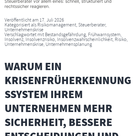
Steuerberater vor allem eines: schnell, strukturiert und
rechtssicher reagieren.
Veröffentlicht am
17. Juli 2026
Kategorisiert als
Risikomanagement
,
Steuerberater
,
Unternehmenskrise
Verschlagwortet mit
Bestandsgefährdung
,
Frühwarnsystem
,
Insolvenz
,
Insolvenzrisiko
,
Insolvenzwahrscheinlichkeit
,
Risiko
,
Unternehmenskrise
,
Unternehmensplanung
WARUM EIN
KRISENFRÜHERKENNUNG
SSYSTEM IHREM
UNTERNEHMEN MEHR
SICHERHEIT, BESSERE