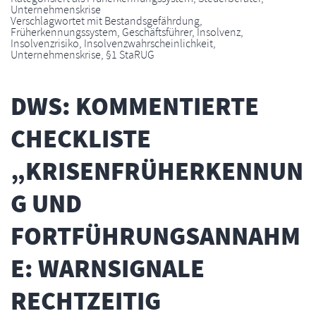
Unternehmenskrise
Verschlagwortet mit
Bestandsgefährdung
,
Früherkennungssystem
,
Geschäftsführer
,
Insolvenz
,
Insolvenzrisiko
,
Insolvenzwahrscheinlichkeit
,
Unternehmenskrise
,
§1 StaRUG
DWS: KOMMENTIERTE
CHECKLISTE
„KRISENFRÜHERKENNUN
G UND
FORTFÜHRUNGSANNAHM
E: WARNSIGNALE
RECHTZEITIG