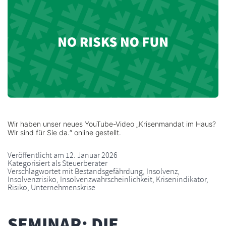
Wir haben unser neues YouTube-Video „Krisenmandat im Haus?
Wir sind für Sie da.“ online gestellt.
Veröffentlicht am
12. Januar 2026
Kategorisiert als
Steuerberater
Verschlagwortet mit
Bestandsgefährdung
,
Insolvenz
,
Insolvenzrisiko
,
Insolvenzwahrscheinlichkeit
,
Krisenindikator
,
Risiko
,
Unternehmenskrise
SEMINAR: DIE