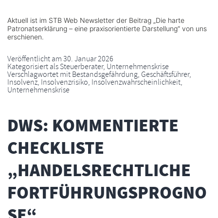
Aktuell ist im STB Web Newsletter der Beitrag „Die harte
Patronatserklärung – eine praxisorientierte Darstellung“ von uns
erschienen.
Veröffentlicht am
30. Januar 2026
Kategorisiert als
Steuerberater
,
Unternehmenskrise
Verschlagwortet mit
Bestandsgefährdung
,
Geschäftsführer
,
Insolvenz
,
Insolvenzrisiko
,
Insolvenzwahrscheinlichkeit
,
Unternehmenskrise
DWS: KOMMENTIERTE
CHECKLISTE
„HANDELSRECHTLICHE
FORTFÜHRUNGSPROGNO
SE“