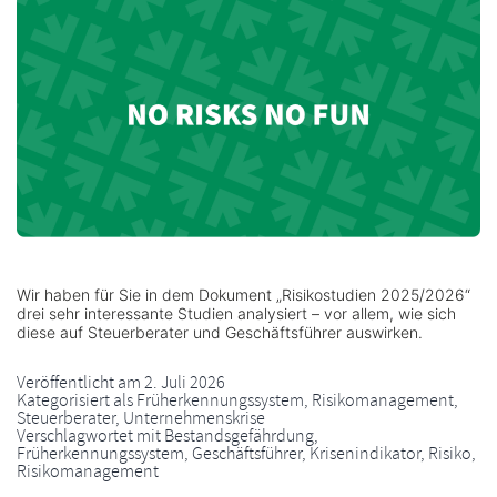
Wir haben für Sie in dem Dokument „Risikostudien 2025/2026“
drei sehr interessante Studien analysiert – vor allem, wie sich
diese auf Steuerberater und Geschäftsführer auswirken.
Veröffentlicht am
2. Juli 2026
Kategorisiert als
Früherkennungssystem
,
Risikomanagement
,
Steuerberater
,
Unternehmenskrise
Verschlagwortet mit
Bestandsgefährdung
,
Früherkennungssystem
,
Geschäftsführer
,
Krisenindikator
,
Risiko
,
Risikomanagement