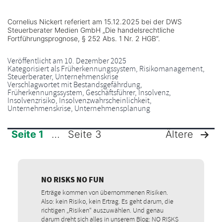
Cornelius Nickert referiert am 15.12.2025 bei der DWS
Steuerberater Medien GmbH „Die handelsrechtliche
Fortführungsprognose, § 252 Abs. 1 Nr. 2 HGB“.
Veröffentlicht am
10. Dezember 2025
Kategorisiert als
Früherkennungssystem
,
Risikomanagement
,
Steuerberater
,
Unternehmenskrise
Verschlagwortet mit
Bestandsgefährdung
,
Früherkennungssystem
,
Geschäftsführer
,
Insolvenz
,
Insolvenzrisiko
,
Insolvenzwahrscheinlichkeit
,
Unternehmenskrise
,
Unternehmensplanung
Seite 1
…
Seite 3
Ältere
SEITENNUMMERIERUNG
DER
NO RISKS NO FUN
Erträge kommen von übernommenen Risiken.
BEITRÄGE
Also: kein Risiko, kein Ertrag. Es geht darum, die
richtigen „Risiken“ auszuwählen. Und genau
darum dreht sich alles in unserem Blog: NO RISKS