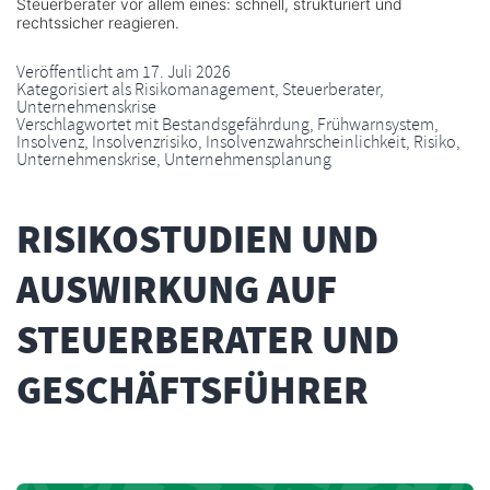
Steuerberater vor allem eines: schnell, strukturiert und
rechtssicher reagieren.
Veröffentlicht am
17. Juli 2026
Kategorisiert als
Risikomanagement
,
Steuerberater
,
Unternehmenskrise
Verschlagwortet mit
Bestandsgefährdung
,
Frühwarnsystem
,
Insolvenz
,
Insolvenzrisiko
,
Insolvenzwahrscheinlichkeit
,
Risiko
,
Unternehmenskrise
,
Unternehmensplanung
RISIKOSTUDIEN UND
AUSWIRKUNG AUF
STEUERBERATER UND
GESCHÄFTSFÜHRER