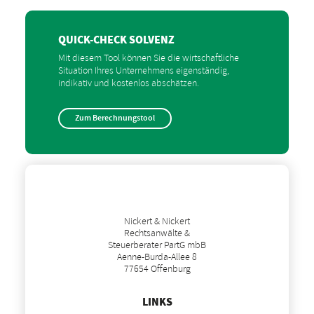
QUICK-CHECK SOLVENZ
Mit diesem Tool können Sie die wirtschaftliche
Situation Ihres Unternehmens eigenständig,
indikativ und kostenlos abschätzen.
Zum Berechnungstool
Nickert & Nickert
Rechtsanwälte &
Steuerberater PartG mbB
Aenne-Burda-Allee 8
77654 Offenburg
LINKS