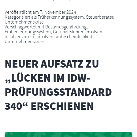
Veröffentlicht am
7. November 2024
Kategorisiert als
Früherkennungssystem
,
Steuerberater
,
Unternehmenskrise
Verschlagwortet mit
Bestandsgefährdung
,
Früherkennungssystem
,
Geschäftsführer
,
Insolvenz
,
Insolvenzrisiko
,
Insolvenzwahrscheinlichkeit
,
Unternehmenskrise
NEUER AUFSATZ ZU
„LÜCKEN IM IDW-
PRÜFUNGSSTANDARD
340“ ERSCHIENEN