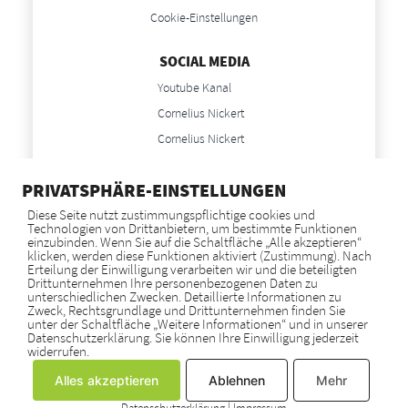
Cookie-Einstellungen
SOCIAL MEDIA
Youtube Kanal
Cornelius Nickert
Cornelius Nickert
Anne Nickert
PRIVATSPHÄRE-EINSTELLUNGEN
Anne Nickert
Diese Seite nutzt zustimmungspflichtige cookies und
Technologien von Drittanbietern, um bestimmte Funktionen
NEWS
einzubinden. Wenn Sie auf die Schaltfläche „Alle akzeptieren“
klicken, werden diese Funktionen aktiviert (Zustimmung). Nach
Blog
Erteilung der Einwilligung verarbeiten wir und die beteiligten
Drittunternehmen Ihre personenbezogenen Daten zu
unterschiedlichen Zwecken. Detaillierte Informationen zu
Zweck, Rechtsgrundlage und Drittunternehmen finden Sie
GOOGLE BEWERTUNGEN
unter der Schaltfläche „Weitere Informationen“ und in unserer
Datenschutzerklärung. Sie können Ihre Einwilligung jederzeit
widerrufen.
SCHON GESEHEN?
Alles akzeptieren
Ablehnen
Mehr
Zeige alle Rezensionen
Beratung für Steuerberater
Krisenmandate