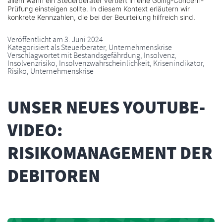
allem wann ein Steuerberater vertieft in eine Going-Concern-
Prüfung einsteigen sollte. In diesem Kontext erläutern wir
konkrete Kennzahlen, die bei der Beurteilung hilfreich sind.
Veröffentlicht am
3. Juni 2024
Kategorisiert als
Steuerberater
,
Unternehmenskrise
Verschlagwortet mit
Bestandsgefährdung
,
Insolvenz
,
Insolvenzrisiko
,
Insolvenzwahrscheinlichkeit
,
Krisenindikator
,
Risiko
,
Unternehmenskrise
UNSER NEUES YOUTUBE-
VIDEO:
RISIKOMANAGEMENT DER
DEBITOREN