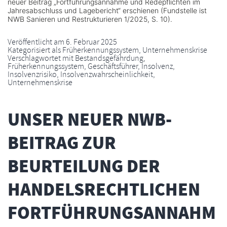
neuer Beitrag „Fortführungsannahme und Redepflichten im
Jahresabschluss und Lagebericht“ erschienen (Fundstelle ist
NWB Sanieren und Restrukturieren 1/2025, S. 10).
Veröffentlicht am
6. Februar 2025
Kategorisiert als
Früherkennungssystem
,
Unternehmenskrise
Verschlagwortet mit
Bestandsgefährdung
,
Früherkennungssystem
,
Geschäftsführer
,
Insolvenz
,
Insolvenzrisiko
,
Insolvenzwahrscheinlichkeit
,
Unternehmenskrise
UNSER NEUER NWB-
BEITRAG ZUR
BEURTEILUNG DER
HANDELSRECHTLICHEN
FORTFÜHRUNGSANNAHM