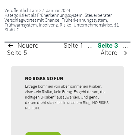
Veröffentlicht am
22. Januar 2024
Kategorisiert als
Früherkennungssystem
,
Steuerberater
Verschlagwortet mit
Chance
,
Früherkennungssystem
,
Frühwarnsystem
,
Insolvenz
,
Risiko
,
Unternehmenskrise
,
§1
StaRUG
Seite 1
…
Seite 3
…
Neuere
Seite 5
Ältere
SEITENNUMMERIERUNG
DER
NO RISKS NO FUN
BEITRÄGE
Erträge kommen von übernommenen Risiken.
Also: kein Risiko, kein Ertrag. Es geht darum, die
richtigen „Risiken“ auszuwählen. Und genau
darum dreht sich alles in unserem Blog: NO RISKS
NO FUN.