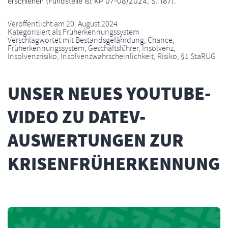
erschienen (Fundstelle ist KP 07-08/2024, S. 187).
Veröffentlicht am
20. August 2024
Kategorisiert als
Früherkennungssystem
Verschlagwortet mit
Bestandsgefährdung
,
Chance
,
Früherkennungssystem
,
Geschäftsführer
,
Insolvenz
,
Insolvenzrisiko
,
Insolvenzwahrscheinlichkeit
,
Risiko
,
§1 StaRUG
UNSER NEUES YOUTUBE-
VIDEO ZU DATEV-
AUSWERTUNGEN ZUR
KRISENFRÜHERKENNUNG