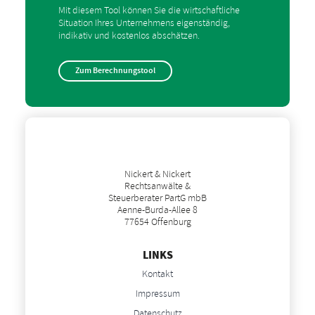
Mit diesem Tool können Sie die wirtschaftliche
Situation Ihres Unternehmens eigenständig,
indikativ und kostenlos abschätzen.
Zum Berechnungstool
Nickert & Nickert
Rechtsanwälte &
Steuerberater PartG mbB
Aenne-Burda-Allee 8
77654 Offenburg
LINKS
Kontakt
Impressum
Datenschutz