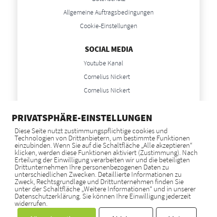
Allgemeine Auftragsbedingungen
Cookie-Einstellungen
SOCIAL MEDIA
Youtube Kanal
Cornelius Nickert
Cornelius Nickert
Anne Nickert
PRIVATSPHÄRE-EINSTELLUNGEN
Anne Nickert
Diese Seite nutzt zustimmungspflichtige cookies und
Technologien von Drittanbietern, um bestimmte Funktionen
NEWS
einzubinden. Wenn Sie auf die Schaltfläche „Alle akzeptieren“
klicken, werden diese Funktionen aktiviert (Zustimmung). Nach
Blog
Erteilung der Einwilligung verarbeiten wir und die beteiligten
Drittunternehmen Ihre personenbezogenen Daten zu
unterschiedlichen Zwecken. Detaillierte Informationen zu
Zweck, Rechtsgrundlage und Drittunternehmen finden Sie
GOOGLE BEWERTUNGEN
unter der Schaltfläche „Weitere Informationen“ und in unserer
Datenschutzerklärung. Sie können Ihre Einwilligung jederzeit
widerrufen.
SCHON GESEHEN?