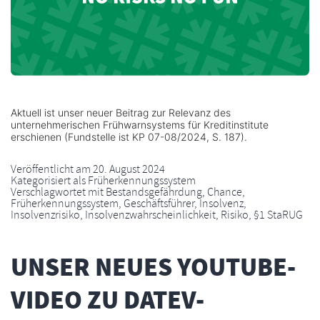
Aktuell ist unser neuer Beitrag zur Relevanz des
unternehmerischen Frühwarnsystems für Kreditinstitute
erschienen (Fundstelle ist KP 07-08/2024, S. 187).
Veröffentlicht am
20. August 2024
Kategorisiert als
Früherkennungssystem
Verschlagwortet mit
Bestandsgefährdung
,
Chance
,
Früherkennungssystem
,
Geschäftsführer
,
Insolvenz
,
Insolvenzrisiko
,
Insolvenzwahrscheinlichkeit
,
Risiko
,
§1 StaRUG
UNSER NEUES YOUTUBE-
VIDEO ZU DATEV-