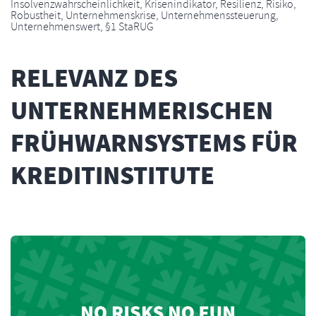
Insolvenzwahrscheinlichkeit
,
Krisenindikator
,
Resilienz
,
Risiko
,
Robustheit
,
Unternehmenskrise
,
Unternehmenssteuerung
,
Unternehmenswert
,
§1 StaRUG
RELEVANZ DES
UNTERNEHMERISCHEN
FRÜHWARNSYSTEMS FÜR
KREDITINSTITUTE