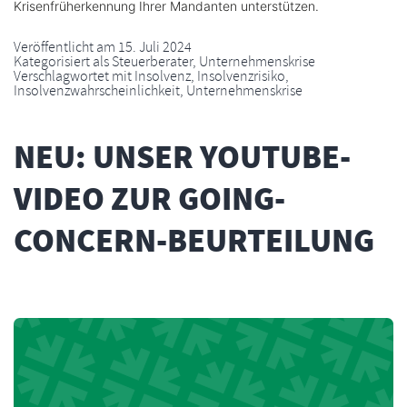
Krisenfrüherkennung Ihrer Mandanten unterstützen.
Veröffentlicht am
15. Juli 2024
Kategorisiert als
Steuerberater
,
Unternehmenskrise
Verschlagwortet mit
Insolvenz
,
Insolvenzrisiko
,
Insolvenzwahrscheinlichkeit
,
Unternehmenskrise
NEU: UNSER YOUTUBE-
VIDEO ZUR GOING-
CONCERN-BEURTEILUNG