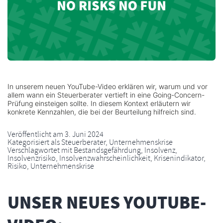
In unserem neuen YouTube-Video erklären wir, warum und vor
allem wann ein Steuerberater vertieft in eine Going-Concern-
Prüfung einsteigen sollte. In diesem Kontext erläutern wir
konkrete Kennzahlen, die bei der Beurteilung hilfreich sind.
Veröffentlicht am
3. Juni 2024
Kategorisiert als
Steuerberater
,
Unternehmenskrise
Verschlagwortet mit
Bestandsgefährdung
,
Insolvenz
,
Insolvenzrisiko
,
Insolvenzwahrscheinlichkeit
,
Krisenindikator
,
Risiko
,
Unternehmenskrise
UNSER NEUES YOUTUBE-