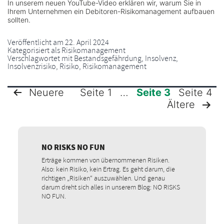
In unserem neuen YouTube-Video erklären wir, warum Sie in
Ihrem Unternehmen ein Debitoren-Risikomanagement aufbauen
sollten.
Veröffentlicht am
22. April 2024
Kategorisiert als
Risikomanagement
Verschlagwortet mit
Bestandsgefährdung
,
Insolvenz
,
Insolvenzrisiko
,
Risiko
,
Risikomanagement
Seite 1
…
Seite 3
Seite 4
Neuere
Ältere
SEITENNUMMERIERUNG
DER
NO RISKS NO FUN
BEITRÄGE
Erträge kommen von übernommenen Risiken.
Also: kein Risiko, kein Ertrag. Es geht darum, die
richtigen „Risiken“ auszuwählen. Und genau
darum dreht sich alles in unserem Blog: NO RISKS
NO FUN.